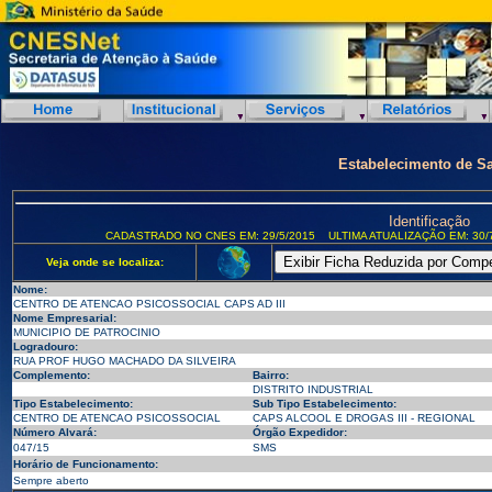
Estabelecimento de S
Identificação
CADASTRADO NO CNES EM: 29/5/2015
ULTIMA ATUALIZAÇÃO EM: 30/
Veja onde se localiza:
Nome:
CENTRO DE ATENCAO PSICOSSOCIAL CAPS AD III
Nome Empresarial:
MUNICIPIO DE PATROCINIO
Logradouro:
RUA PROF HUGO MACHADO DA SILVEIRA
Complemento:
Bairro:
DISTRITO INDUSTRIAL
Tipo Estabelecimento:
Sub Tipo Estabelecimento:
CENTRO DE ATENCAO PSICOSSOCIAL
CAPS ALCOOL E DROGAS III - REGIONAL
Número Alvará:
Órgão Expedidor:
047/15
SMS
Horário de Funcionamento:
Sempre aberto