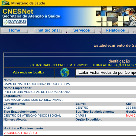
Estabelecimento de S
Identificação
CADASTRADO NO CNES EM: 15/3/2011
ULTIMA ATUALIZAÇÃO EM: 2/7
Veja onde se localiza:
Nome:
CAPS DONA LILI ARGENTINA BORGES SILVA
Nome Empresarial:
PREFEITURA MUNICIPAL DE PEDRA DO ANTA
Logradouro:
RUA MAJOR JOSE LUIS DA SILVA VIANA
Complemento:
Bairro:
CEP:
CASA
CENTRO
36585
Tipo Estabelecimento:
Sub Tipo Estabelecimento:
Gestão
CENTRO DE ATENCAO PSICOSSOCIAL
CAPS I
MUNIC
Número Alvará:
Órgão Expedidor:
Horário de Funcionamento:
VISUALIZAR HORÁRIO