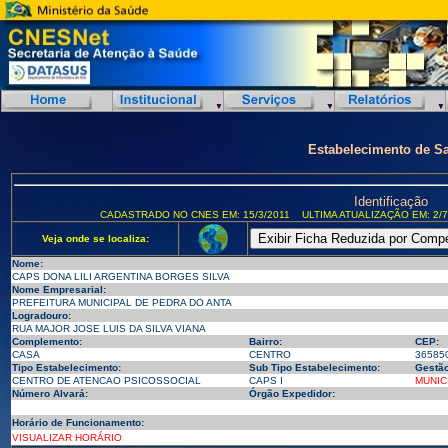
Estabelecimento de S
Identificação
CADASTRADO NO CNES EM: 15/3/2011
ULTIMA ATUALIZAÇÃO EM: 2/7
Veja onde se localiza:
Nome:
CAPS DONA LILI ARGENTINA BORGES SILVA
Nome Empresarial:
PREFEITURA MUNICIPAL DE PEDRA DO ANTA
Logradouro:
RUA MAJOR JOSE LUIS DA SILVA VIANA
Complemento:
Bairro:
CEP:
CASA
CENTRO
36585
Tipo Estabelecimento:
Sub Tipo Estabelecimento:
Gestão
CENTRO DE ATENCAO PSICOSSOCIAL
CAPS I
MUNIC
Número Alvará:
Órgão Expedidor:
Horário de Funcionamento:
VISUALIZAR HORÁRIO