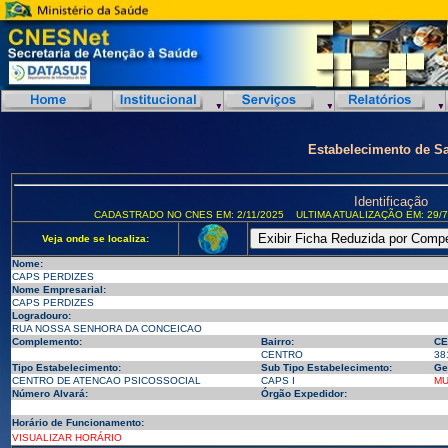
Estabelecimento de S
Identificação
CADASTRADO NO CNES EM: 2/11/2025
ULTIMA ATUALIZAÇÃO EM: 29/7
Veja onde se localiza:
Nome:
CAPS PERDIZES
Nome Empresarial:
CAPS PERDIZES
Logradouro:
RUA NOSSA SENHORA DA CONCEICAO
Complemento:
Bairro:
CE
CENTRO
38
Tipo Estabelecimento:
Sub Tipo Estabelecimento:
Ge
CENTRO DE ATENCAO PSICOSSOCIAL
CAPS I
MU
Número Alvará:
Órgão Expedidor:
Horário de Funcionamento:
VISUALIZAR HORÁRIO