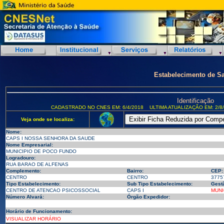
Estabelecimento de S
Identificação
CADASTRADO NO CNES EM: 6/4/2018
ULTIMA ATUALIZAÇÃO EM: 2/8
Veja onde se localiza:
Nome:
CAPS I NOSSA SENHORA DA SAUDE
Nome Empresarial:
MUNICIPIO DE POCO FUNDO
Logradouro:
RUA BARAO DE ALFENAS
Complemento:
Bairro:
CEP:
CENTRO
CENTRO
3775
Tipo Estabelecimento:
Sub Tipo Estabelecimento:
Gest
CENTRO DE ATENCAO PSICOSSOCIAL
CAPS I
MUNI
Número Alvará:
Órgão Expedidor:
Horário de Funcionamento:
VISUALIZAR HORÁRIO