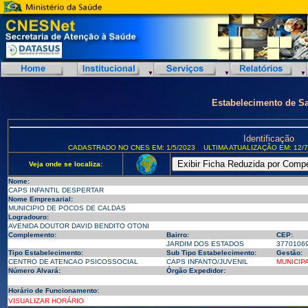
Estabelecimento de S
Identificação
CADASTRADO NO CNES EM: 1/5/2023
ULTIMA ATUALIZAÇÃO EM: 12/7
Veja onde se localiza:
Nome:
CAPS INFANTIL DESPERTAR
Nome Empresarial:
MUNICIPIO DE POCOS DE CALDAS
Logradouro:
AVENIDA DOUTOR DAVID BENDITO OTONI
Complemento:
Bairro:
CEP:
JARDIM DOS ESTADOS
3770106
Tipo Estabelecimento:
Sub Tipo Estabelecimento:
Gestão:
CENTRO DE ATENCAO PSICOSSOCIAL
CAPS INFANTO/JUVENIL
MUNICIP
Número Alvará:
Órgão Expedidor:
Horário de Funcionamento:
VISUALIZAR HORÁRIO