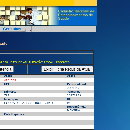
aúde
/2026 DATA DE ATUALIZAÇÃO LOCAL: 27/3/2025
CNES:
CNPJ:
4151569
CPF:
Personalidade:
--
JURÍDICA
Número:
Telefone:
794
36972223
Município:
UF:
9
POCOS DE CALDAS - IBGE - 315180
MG
Dependência:
AL
MANTIDA
Data Expedição: