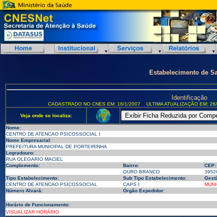
Estabelecimento de S
Identificação
CADASTRADO NO CNES EM: 16/1/2007
ULTIMA ATUALIZAÇÃO EM: 26/
Veja onde se localiza:
Nome:
CENTRO DE ATENCAO PSICOSSOCIAL I
Nome Empresarial:
PREFEITURA MUNICIPAL DE PORTEIRINHA
Logradouro:
RUA OLEGARIO MACIEL
Complemento:
Bairro:
CEP:
OURO BRANCO
3952
Tipo Estabelecimento:
Sub Tipo Estabelecimento:
Gest
CENTRO DE ATENCAO PSICOSSOCIAL
CAPS I
MUNI
Número Alvará:
Órgão Expedidor:
Horário de Funcionamento:
VISUALIZAR HORÁRIO