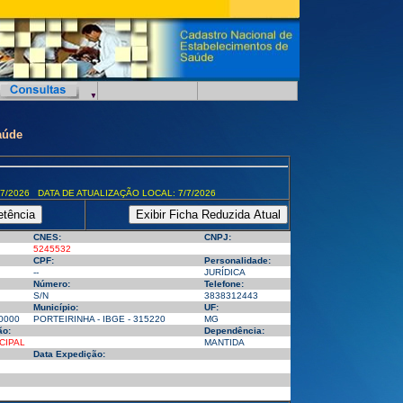
aúde
7/2026 DATA DE ATUALIZAÇÃO LOCAL: 7/7/2026
CNES:
CNPJ:
5245532
CPF:
Personalidade:
--
JURÍDICA
Número:
Telefone:
S/N
3838312443
Município:
UF:
0000
PORTEIRINHA - IBGE - 315220
MG
ão:
Dependência:
CIPAL
MANTIDA
Data Expedição: