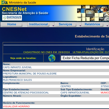
Estabelecimento de S
Identificação
CADASTRADO NO CNES EM: 28/9/2024
ULTIMA ATUALIZAÇÃO EM: 21/
Veja onde se localiza:
Nome:
CAPS INFANTO JUVENIL
Nome Empresarial:
PREFEITURA MUNICIPAL DE POUSO ALEGRE
Logradouro:
RUA FRANCISCO SALES
Complemento:
Bairro:
CEP:
CENTRO
37550
Tipo Estabelecimento:
Sub Tipo Estabelecimento:
Gestão
CENTRO DE ATENCAO PSICOSSOCIAL
CAPS INFANTO/JUVENIL
MUNIC
Número Alvará:
Órgão Expedidor:
Horário de Funcionamento:
VISUALIZAR HORÁRIO