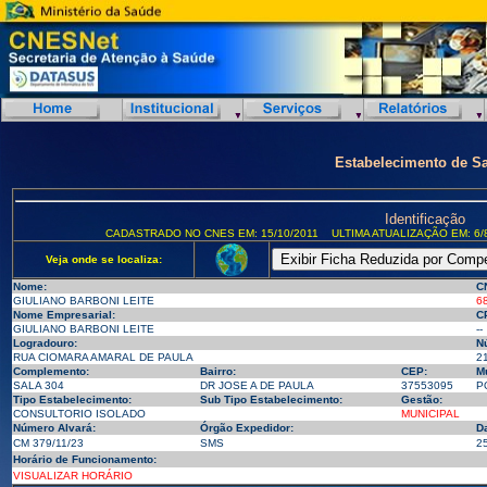
Estabelecimento de S
Identificação
CADASTRADO NO CNES EM: 15/10/2011
ULTIMA ATUALIZAÇÃO EM: 6/
Veja onde se localiza:
Nome:
C
GIULIANO BARBONI LEITE
6
Nome Empresarial:
C
GIULIANO BARBONI LEITE
--
Logradouro:
N
RUA CIOMARA AMARAL DE PAULA
2
Complemento:
Bairro:
CEP:
Mu
SALA 304
DR JOSE A DE PAULA
37553095
P
Tipo Estabelecimento:
Sub Tipo Estabelecimento:
Gestão:
CONSULTORIO ISOLADO
MUNICIPAL
Número Alvará:
Órgão Expedidor:
D
CM 379/11/23
SMS
2
Horário de Funcionamento:
VISUALIZAR HORÁRIO