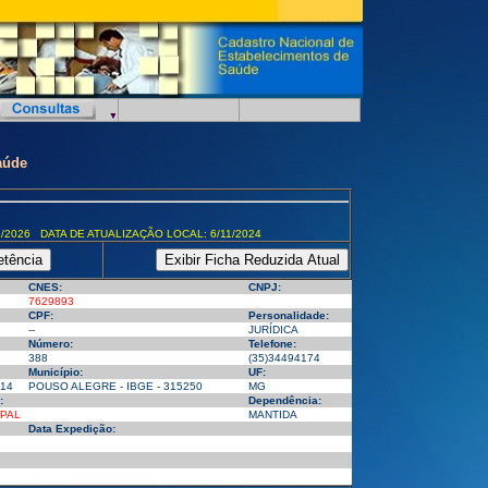
aúde
/2026 DATA DE ATUALIZAÇÃO LOCAL: 6/11/2024
CNES:
CNPJ:
7629893
CPF:
Personalidade:
--
JURÍDICA
Número:
Telefone:
388
(35)34494174
Município:
UF:
14
POUSO ALEGRE - IBGE - 315250
MG
:
Dependência:
IPAL
MANTIDA
Data Expedição: