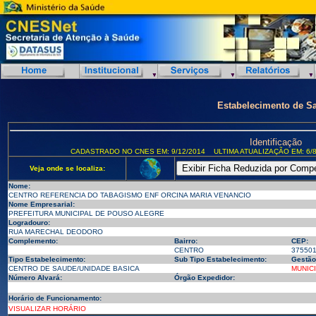
Estabelecimento de S
Identificação
CADASTRADO NO CNES EM: 9/12/2014
ULTIMA ATUALIZAÇÃO EM: 6/8
Veja onde se localiza:
Nome:
CENTRO REFERENCIA DO TABAGISMO ENF ORCINA MARIA VENANCIO
Nome Empresarial:
PREFEITURA MUNICIPAL DE POUSO ALEGRE
Logradouro:
RUA MARECHAL DEODORO
Complemento:
Bairro:
CEP:
CENTRO
375501
Tipo Estabelecimento:
Sub Tipo Estabelecimento:
Gestão
CENTRO DE SAUDE/UNIDADE BASICA
MUNIC
Número Alvará:
Órgão Expedidor:
Horário de Funcionamento:
VISUALIZAR HORÁRIO