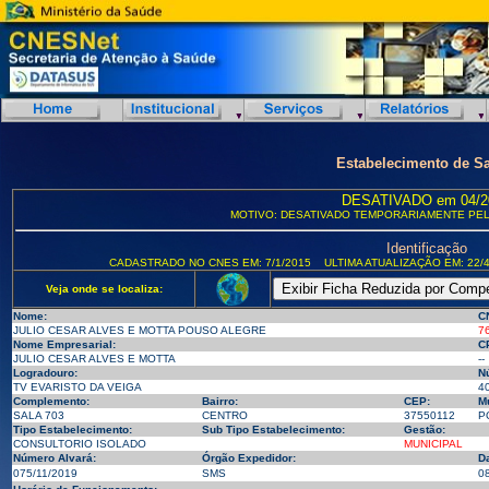
Estabelecimento de S
DESATIVADO em 04/2
MOTIVO: DESATIVADO TEMPORARIAMENTE PELA
Identificação
CADASTRADO NO CNES EM: 7/1/2015
ULTIMA ATUALIZAÇÃO EM: 22/4
Veja onde se localiza:
Nome:
C
JULIO CESAR ALVES E MOTTA POUSO ALEGRE
7
Nome Empresarial:
C
JULIO CESAR ALVES E MOTTA
--
Logradouro:
N
TV EVARISTO DA VEIGA
4
Complemento:
Bairro:
CEP:
Mu
SALA 703
CENTRO
37550112
P
Tipo Estabelecimento:
Sub Tipo Estabelecimento:
Gestão:
CONSULTORIO ISOLADO
MUNICIPAL
Número Alvará:
Órgão Expedidor:
D
075/11/2019
SMS
0