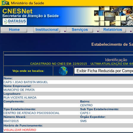
Estabelecimento de S
Identificação
CADASTRADO NO CNES EM: 22/9/2015
ULTIMA ATUALIZAÇÃO EM: 6/
Veja onde se localiza:
Nome:
CAPS I JOAO BATISTA MIGUEL
Nome Empresarial:
MUNICIPIO DE PRATA
Logradouro:
RUA VICENTE ALMADA
Complemento:
Bairro:
CENTRO
Tipo Estabelecimento:
Sub Tipo Estabelecimento:
CENTRO DE ATENCAO PSICOSSOCIAL
CAPS I
Número Alvará:
Órgão Expedidor:
0047/2015
SMS
Horário de Funcionamento:
VISUALIZAR HORÁRIO