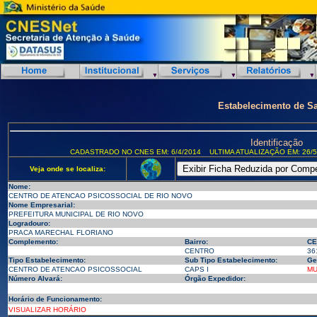
Estabelecimento de S
Identificação
CADASTRADO NO CNES EM: 6/4/2014
ULTIMA ATUALIZAÇÃO EM: 26/5
Veja onde se localiza:
Nome:
CENTRO DE ATENCAO PSICOSSOCIAL DE RIO NOVO
Nome Empresarial:
PREFEITURA MUNICIPAL DE RIO NOVO
Logradouro:
PRACA MARECHAL FLORIANO
Complemento:
Bairro:
CE
CENTRO
36
Tipo Estabelecimento:
Sub Tipo Estabelecimento:
Ge
CENTRO DE ATENCAO PSICOSSOCIAL
CAPS I
MU
Número Alvará:
Órgão Expedidor:
Horário de Funcionamento:
VISUALIZAR HORÁRIO