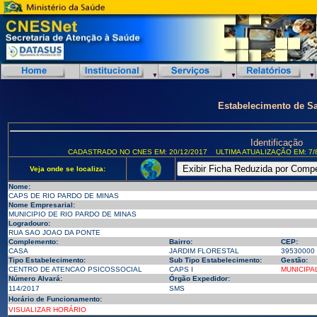
Estabelecimento de S
Identificação
CADASTRADO NO CNES EM: 20/12/2017
ULTIMA ATUALIZAÇÃO EM: 7/
Veja onde se localiza:
Nome:
CAPS DE RIO PARDO DE MINAS
Nome Empresarial:
MUNICIPIO DE RIO PARDO DE MINAS
Logradouro:
RUA SAO JOAO DA PONTE
Complemento:
Bairro:
CEP:
CASA
JARDIM FLORESTAL
39530000
Tipo Estabelecimento:
Sub Tipo Estabelecimento:
Gestão:
CENTRO DE ATENCAO PSICOSSOCIAL
CAPS I
MUNICIPA
Número Alvará:
Órgão Expedidor:
114/2017
SMS
Horário de Funcionamento:
VISUALIZAR HORÁRIO