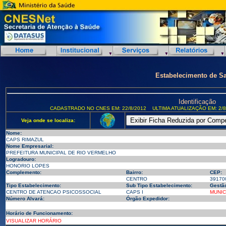
Estabelecimento de S
Identificação
CADASTRADO NO CNES EM: 22/8/2012
ULTIMA ATUALIZAÇÃO EM: 2/8
Veja onde se localiza:
Nome:
CAPS RIMAZUL
Nome Empresarial:
PREFEITURA MUNICIPAL DE RIO VERMELHO
Logradouro:
HONORIO LOPES
Complemento:
Bairro:
CEP:
CENTRO
39170
Tipo Estabelecimento:
Sub Tipo Estabelecimento:
Gestã
CENTRO DE ATENCAO PSICOSSOCIAL
CAPS I
MUNIC
Número Alvará:
Órgão Expedidor:
Horário de Funcionamento:
VISUALIZAR HORÁRIO