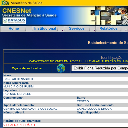
Estabelecimento de S
Identificação
CADASTRADO NO CNES EM: 9/5/2021
ULTIMA ATUALIZAÇÃO EM: 2/8
Veja onde se localiza:
Nome:
CAPS AD RENASCER
Nome Empresarial:
MUNICIPIO DE RUBIM
Logradouro:
RUA SAO GERALDO
Complemento:
Bairro:
CENTRO
Tipo Estabelecimento:
Sub Tipo Estabelecimento:
CENTRO DE ATENCAO PSICOSSOCIAL
CAPS ALCOOL E DROGA
Número Alvará:
Órgão Expedidor:
Horário de Funcionamento:
VISUALIZAR HORÁRIO