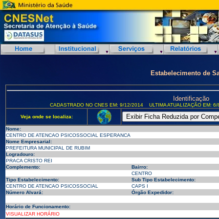
Estabelecimento de S
Identificação
CADASTRADO NO CNES EM: 9/12/2014
ULTIMA ATUALIZAÇÃO EM: 6/
Veja onde se localiza:
Nome:
CENTRO DE ATENCAO PSICOSSOCIAL ESPERANCA
Nome Empresarial:
PREFEITURA MUNICIPAL DE RUBIM
Logradouro:
PRACA CRISTO REI
Complemento:
Bairro:
CENTRO
Tipo Estabelecimento:
Sub Tipo Estabelecimento:
CENTRO DE ATENCAO PSICOSSOCIAL
CAPS I
Número Alvará:
Órgão Expedidor:
Horário de Funcionamento:
VISUALIZAR HORÁRIO