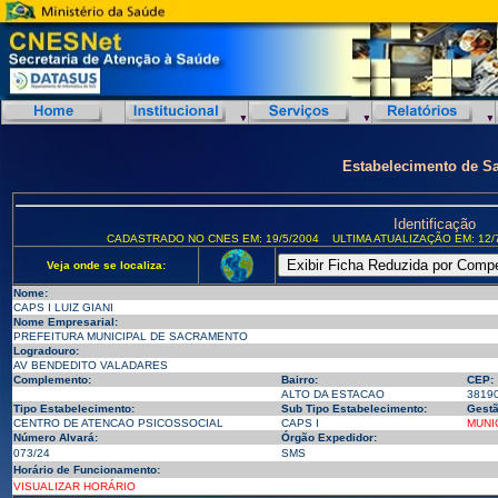
Estabelecimento de S
Identificação
CADASTRADO NO CNES EM: 19/5/2004
ULTIMA ATUALIZAÇÃO EM: 12/
Veja onde se localiza:
Nome:
CAPS I LUIZ GIANI
Nome Empresarial:
PREFEITURA MUNICIPAL DE SACRAMENTO
Logradouro:
AV BENDEDITO VALADARES
Complemento:
Bairro:
CEP:
ALTO DA ESTACAO
3819
Tipo Estabelecimento:
Sub Tipo Estabelecimento:
Gestã
CENTRO DE ATENCAO PSICOSSOCIAL
CAPS I
MUNI
Número Alvará:
Órgão Expedidor:
073/24
SMS
Horário de Funcionamento:
VISUALIZAR HORÁRIO