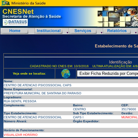
Estabelecimento de S
Identificação
CADASTRADO NO CNES EM: 10/3/2016
ULTIMA ATUALIZAÇÃO EM: 4/8
Veja onde se localiza:
Nome:
CENTRO DE ATENCAO PSICOSSOCIAL CAPS
Nome Empresarial:
PREFEITURA MUNICIPAL DE SANTANA DO PARAISO
Logradouro:
RUA GENTIL PESSOA
Complemento:
Bairro:
CEP:
CENTRO
35179000
Tipo Estabelecimento:
Sub Tipo Estabelecimento:
Gestão:
CENTRO DE ATENCAO PSICOSSOCIAL
CAPS I
MUNICIPAL
Número Alvará:
Órgão Expedidor:
Horário de Funcionamento:
VISUALIZAR HORÁRIO