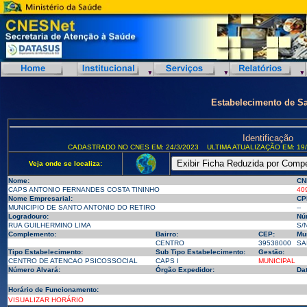
Estabelecimento de S
Identificação
CADASTRADO NO CNES EM: 24/3/2023
ULTIMA ATUALIZAÇÃO EM: 19/
Veja onde se localiza:
Nome:
CN
CAPS ANTONIO FERNANDES COSTA TININHO
40
Nome Empresarial:
CP
MUNICIPIO DE SANTO ANTONIO DO RETIRO
--
Logradouro:
Nú
RUA GUILHERMINO LIMA
S/
Complemento:
Bairro:
CEP:
Mun
CENTRO
39538000
SA
Tipo Estabelecimento:
Sub Tipo Estabelecimento:
Gestão:
CENTRO DE ATENCAO PSICOSSOCIAL
CAPS I
MUNICIPAL
Número Alvará:
Órgão Expedidor:
Da
Horário de Funcionamento:
VISUALIZAR HORÁRIO