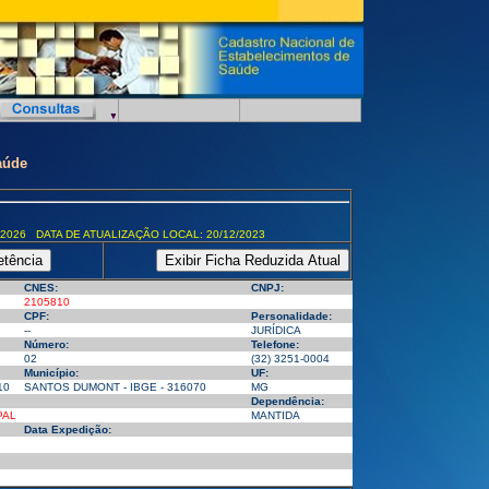
aúde
/2026 DATA DE ATUALIZAÇÃO LOCAL: 20/12/2023
CNES:
CNPJ:
2105810
CPF:
Personalidade:
--
JURÍDICA
Número:
Telefone:
02
(32) 3251-0004
Município:
UF:
10
SANTOS DUMONT - IBGE - 316070
MG
Dependência:
PAL
MANTIDA
Data Expedição: