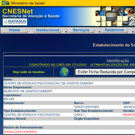
Estabelecimento de S
Identificação
CADASTRADO NO CNES EM: 27/1/2003
ULTIMA ATUALIZAÇÃO EM: 4/8
Veja onde se localiza:
Nome:
CENTRO DE ATENCAO PSICOSSOCIAL DE SANTOS DUMONT
Nome Empresarial:
MUNICIPIO DE SANTOS DUMONT
Logradouro:
BR 499
Complemento:
Bairro:
CEP:
SANTO ANTONIO
362403
Tipo Estabelecimento:
Sub Tipo Estabelecimento:
Gestão:
CENTRO DE ATENCAO PSICOSSOCIAL
CAPS I
MUNICI
Número Alvará:
Órgão Expedidor:
Horário de Funcionamento:
VISUALIZAR HORÁRIO