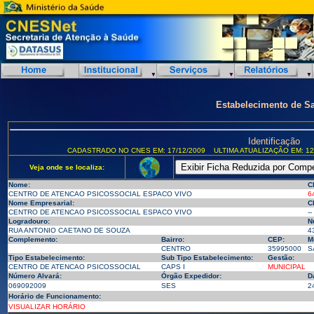
Estabelecimento de S
Identificação
CADASTRADO NO CNES EM: 17/12/2009
ULTIMA ATUALIZAÇÃO EM: 12
Veja onde se localiza:
Nome:
C
CENTRO DE ATENCAO PSICOSSOCIAL ESPACO VIVO
6
Nome Empresarial:
C
CENTRO DE ATENCAO PSICOSSOCIAL ESPACO VIVO
--
Logradouro:
N
RUA ANTONIO CAETANO DE SOUZA
4
Complemento:
Bairro:
CEP:
M
CENTRO
35995000
S
Tipo Estabelecimento:
Sub Tipo Estabelecimento:
Gestão:
CENTRO DE ATENCAO PSICOSSOCIAL
CAPS I
MUNICIPAL
Número Alvará:
Órgão Expedidor:
D
069092009
SES
2
Horário de Funcionamento:
VISUALIZAR HORÁRIO