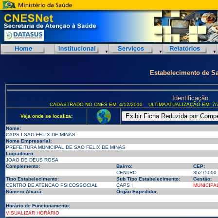
Estabelecimento de S
Identificação
CADASTRADO NO CNES EM: 4/12/2010
ULTIMA ATUALIZAÇÃO EM: 7/
Veja onde se localiza:
Nome:
CAPS I SAO FELIX DE MINAS
Nome Empresarial:
PREFEITURA MUNICIPAL DE SAO FELIX DE MINAS
Logradouro:
JOAO DE DEUS ROSA
Complemento:
Bairro:
CEP:
CENTRO
35275000
Tipo Estabelecimento:
Sub Tipo Estabelecimento:
Gestão:
CENTRO DE ATENCAO PSICOSSOCIAL
CAPS I
MUNICIPA
Número Alvará:
Órgão Expedidor:
Horário de Funcionamento:
VISUALIZAR HORÁRIO