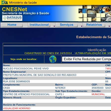
Estabelecimento de S
Identificação
CADASTRADO NO CNES EM: 24/5/2014
ULTIMA ATUALIZAÇÃO EM: 3/8
Veja onde se localiza:
Nome:
CNE
NUCLEO PSICOSSOCIAL PEIXE VIVO
748
Nome Empresarial:
CPF:
PREFEITURA MUNICIPAL DE SAO GONCALO DO RIO ABAIXO
--
Logradouro:
Núme
RUA JOSE DOMINGOS
66
Complemento:
Bairro:
CEP:
Muni
CASA
NITEROI
35935000
SAO 
Tipo Estabelecimento:
Sub Tipo Estabelecimento:
Gestão:
CENTRO DE ATENCAO PSICOSSOCIAL
CAPS I
MUNICIPAL
Número Alvará:
Órgão Expedidor:
Data
Horário de Funcionamento:
VISUALIZAR HORÁRIO