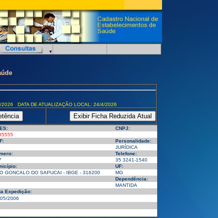
aúde
/2026 DATA DE ATUALIZAÇÃO LOCAL: 24/4/2026
ES:
CNPJ:
85555
F:
Personalidade:
JURÍDICA
mero:
Telefone:
7
35 3241-1540
icípio:
UF:
O GONCALO DO SAPUCAI - IBGE - 316200
MG
Dependência:
MANTIDA
ta Expedição:
/05/2006