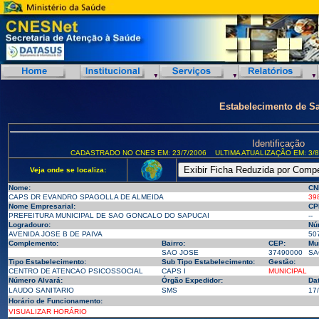
Estabelecimento de S
Identificação
CADASTRADO NO CNES EM: 23/7/2006
ULTIMA ATUALIZAÇÃO EM: 3/8
Veja onde se localiza:
Nome:
CN
CAPS DR EVANDRO SPAGOLLA DE ALMEIDA
39
Nome Empresarial:
CP
PREFEITURA MUNICIPAL DE SAO GONCALO DO SAPUCAI
--
Logradouro:
Nú
AVENIDA JOSE B DE PAIVA
50
Complemento:
Bairro:
CEP:
Mun
SAO JOSE
37490000
SA
Tipo Estabelecimento:
Sub Tipo Estabelecimento:
Gestão:
CENTRO DE ATENCAO PSICOSSOCIAL
CAPS I
MUNICIPAL
Número Alvará:
Órgão Expedidor:
Da
LAUDO SANITARIO
SMS
17
Horário de Funcionamento:
VISUALIZAR HORÁRIO