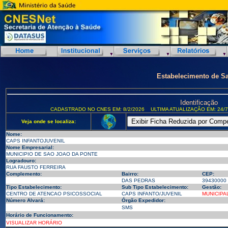
Estabelecimento de S
Identificação
CADASTRADO NO CNES EM: 8/2/2026
ULTIMA ATUALIZAÇÃO EM: 24/7
Veja onde se localiza:
Nome:
CAPS INFANTOJUVENIL
Nome Empresarial:
MUNICIPIO DE SAO JOAO DA PONTE
Logradouro:
RUA FAUSTO FERREIRA
Complemento:
Bairro:
CEP:
DAS PEDRAS
39430000
Tipo Estabelecimento:
Sub Tipo Estabelecimento:
Gestão:
CENTRO DE ATENCAO PSICOSSOCIAL
CAPS INFANTO/JUVENIL
MUNICIPA
Número Alvará:
Órgão Expedidor:
SMS
Horário de Funcionamento:
VISUALIZAR HORÁRIO