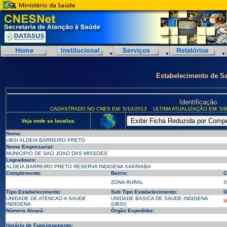
Estabelecimento de S
Identificação
CADASTRADO NO CNES EM: 5/10/2013
ULTIMA ATUALIZAÇÃO EM: 5/8
Veja onde se localiza:
Nome:
UBSI ALDEIA BARREIRO PRETO
Nome Empresarial:
MUNICIPIO DE SAO JOAO DAS MISSOES
Logradouro:
ALDEIA BARREIRO PRETO RESERVA INDIGENA XAKRIABA
Complemento:
Bairro:
C
ZONA RURAL
3
Tipo Estabelecimento:
Sub Tipo Estabelecimento:
G
UNIDADE DE ATENCAO A SAUDE
UNIDADE BASICA DE SAUDE INDIGENA
M
INDIGENA
(UBSI)
Número Alvará:
Órgão Expedidor:
Horário de Funcionamento: