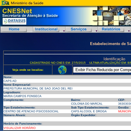
Estabelecimento de S
Identificação
CADASTRADO NO CNES EM: 27/5/2015
ULTIMA ATUALIZAÇÃO EM: 8/
Veja onde se localiza:
Nome:
CAPS AD
Nome Empresarial:
PREFEITURA MUNICIPAL DE SAO JOAO DEL REI
Logradouro:
MARIA CAMPOS FONSECA
Complemento:
Bairro:
CEP:
COLONIA DO MARCAL
3630303
Tipo Estabelecimento:
Sub Tipo Estabelecimento:
Gestão:
CENTRO DE ATENCAO PSICOSSOCIAL
CAPS ALCOOL E DROGA
MUNICIP
Número Alvará:
Órgão Expedidor:
Horário de Funcionamento:
VISUALIZAR HORÁRIO