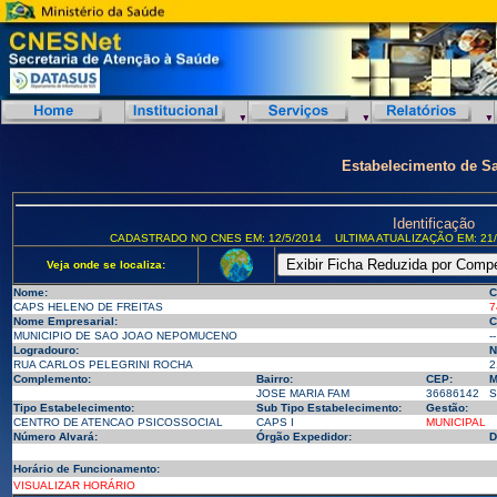
Estabelecimento de S
Identificação
CADASTRADO NO CNES EM: 12/5/2014
ULTIMA ATUALIZAÇÃO EM: 21/
Veja onde se localiza:
Nome:
C
CAPS HELENO DE FREITAS
7
Nome Empresarial:
C
MUNICIPIO DE SAO JOAO NEPOMUCENO
--
Logradouro:
N
RUA CARLOS PELEGRINI ROCHA
2
Complemento:
Bairro:
CEP:
M
JOSE MARIA FAM
36686142
S
Tipo Estabelecimento:
Sub Tipo Estabelecimento:
Gestão:
CENTRO DE ATENCAO PSICOSSOCIAL
CAPS I
MUNICIPAL
Número Alvará:
Órgão Expedidor:
D
Horário de Funcionamento:
VISUALIZAR HORÁRIO