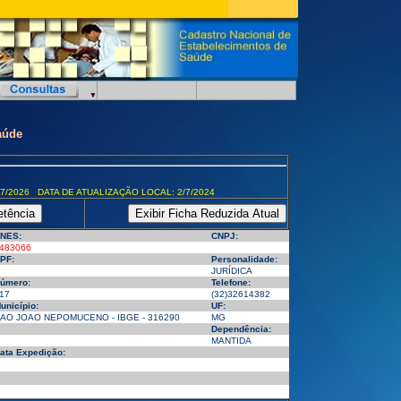
aúde
7/2026 DATA DE ATUALIZAÇÃO LOCAL: 2/7/2024
NES:
CNPJ:
483066
PF:
Personalidade:
JURÍDICA
úmero:
Telefone:
17
(32)32614382
unicípio:
UF:
AO JOAO NEPOMUCENO - IBGE - 316290
MG
Dependência:
MANTIDA
ata Expedição: