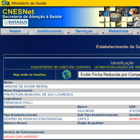
Estabelecimento de S
Identificação
CADASTRADO NO CNES EM: 13/9/2003
ULTIMA ATUALIZAÇÃO EM: 5/8
Veja onde se localiza:
Nome:
UNIDADE DE SAUDE MENTAL
Nome Empresarial:
PREFEITURA MUNICIPAL DE SAO LOURENCO
Logradouro:
FRANCISCO POLLI
Complemento:
Bairro:
CEP:
VILA NOVA
37470
Tipo Estabelecimento:
Sub Tipo Estabelecimento:
Gestão
CENTRO DE ATENCAO PSICOSSOCIAL
CAPS II
MUNIC
Número Alvará:
Órgão Expedidor:
Horário de Funcionamento:
VISUALIZAR HORÁRIO