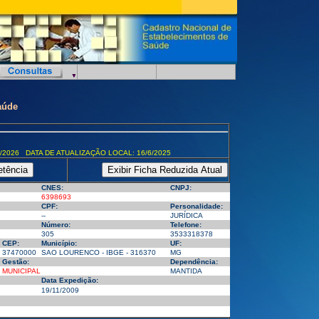
aúde
/2026 DATA DE ATUALIZAÇÃO LOCAL: 16/6/2025
CNES:
CNPJ:
6398693
CPF:
Personalidade:
--
JURÍDICA
Número:
Telefone:
305
3533318378
CEP:
Município:
UF:
37470000
SAO LOURENCO - IBGE - 316370
MG
Gestão:
Dependência:
MUNICIPAL
MANTIDA
Data Expedição:
19/11/2009