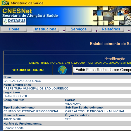
Estabelecimento de S
Identificação
CADASTRADO NO CNES EM: 4/12/2009
ULTIMA ATUALIZAÇÃO EM: 5/8
Veja onde se localiza:
Nome:
CAPS AD SAO LOURENCO
Nome Empresarial:
PREFEITURA MUNICIPAL DE SAO LOURENCO
Logradouro:
FRANCISCO POLLI
Complemento:
Bairro:
VILA NOVA
Tipo Estabelecimento:
Sub Tipo Estabelecimento:
CENTRO DE ATENCAO PSICOSSOCIAL
CAPS ALCOOL E DROGAS III - MUNICIPAL
Número Alvará:
Órgão Expedidor:
406/11/2009
SES
Horário de Funcionamento:
Sempre aberto