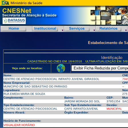
Estabelecimento de S
Identificação
CADASTRADO NO CNES EM: 18/4/2016
ULTIMA ATUALIZAÇÃO EM: 5/8
Veja onde se localiza:
Nome:
CNE
CENTRO DE ATENCAO PSICOSSOCIAL INFANTO JUVENIL GIRASSOL
794
Nome Empresarial:
CPF
MUNICIPIO DE SAO SEBASTIAO DO PARAISO
--
Logradouro:
Núm
RUA EMIDIA MARIA DE SOUZA
275
Complemento:
Bairro:
CEP:
Muni
JARDIM MORADA DO SOL
37951354
SAO
Tipo Estabelecimento:
Sub Tipo Estabelecimento:
Gestão:
CENTRO DE ATENCAO PSICOSSOCIAL
CAPS INFANTO/JUVENIL
MUNICIPAL
Número Alvará:
Órgão Expedidor:
Dat
Horário de Funcionamento:
VISUALIZAR HORÁRIO