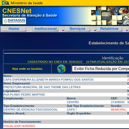
Estabelecimento de S
Identificação
CADASTRADO NO CNES EM: 30/8/2022
ULTIMA ATUALIZAÇÃO EM: 22/
Veja onde se localiza:
Nome:
C
CAPS ENFERMEIRA ELIZABETH MARISA POMPEU DOS SANTOS
2
Nome Empresarial:
C
PREFEITURA MUNICIPAL DE SAO THOME DAS LETRAS
--
Logradouro:
N
RUA PLINIO PEDRO MARTINS
5
Complemento:
Bairro:
CEP:
M
CENTRO
37408000
S
Tipo Estabelecimento:
Sub Tipo Estabelecimento:
Gestão:
CENTRO DE ATENCAO PSICOSSOCIAL
CAPS I
MUNICIPAL
Número Alvará:
Órgão Expedidor:
D
Horário de Funcionamento:
VISUALIZAR HORÁRIO