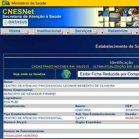
Estabelecimento de S
Identificação
CADASTRADO NO CNES EM: 3/8/2015
ULTIMA ATUALIZAÇÃO EM: 4/8
Veja onde se localiza:
Nome:
CENTRO DE ATENCAO PSICOSSOCIAL LEONOR BENEDITO DE OLIVEIRA
Nome Empresarial:
MUNICIPIO DE SENADOR FIRMINO
Logradouro:
RUA RUBI
Complemento:
Bairro:
CEP:
CHACARA
3654000
Tipo Estabelecimento:
Sub Tipo Estabelecimento:
Gestão:
CENTRO DE ATENCAO PSICOSSOCIAL
CAPS I
MUNICIP
Número Alvará:
Órgão Expedidor:
Horário de Funcionamento:
VISUALIZAR HORÁRIO