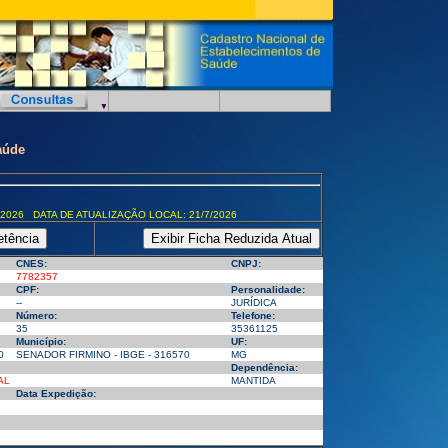
aúde
/2026 DATA DE ATUALIZAÇÃO LOCAL: 21/7/2026
CNES:
CNPJ:
7782357
CPF:
Personalidade:
--
JURÍDICA
Número:
Telefone:
35
35361125
Município:
UF:
0
SENADOR FIRMINO - IBGE - 316570
MG
Dependência:
AL
MANTIDA
Data Expedição: