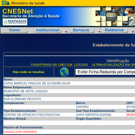
Estabelecimento de S
Identificação
CADASTRADO NO CNES EM: 12/3/2002
ULTIMA ATUALIZAÇÃO EM: 6/
Veja onde se localiza:
Nome:
CAPSI MARCUS VINICIUS DE OLIVEIRA SILVA
Nome Empresarial:
MUNICIPIO DE SETE LAGOAS
Logradouro:
RUA FLORIANO PEIXOTO
Complemento:
Bairro:
CEP:
CENTRO
3570
Tipo Estabelecimento:
Sub Tipo Estabelecimento:
Gestã
CENTRO DE ATENCAO PSICOSSOCIAL
CAPS INFANTO/JUVENIL
MUNI
Número Alvará:
Órgão Expedidor:
Horário de Funcionamento:
VISUALIZAR HORÁRIO