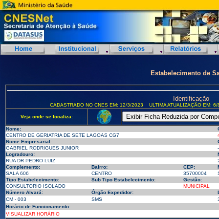
Estabelecimento de S
Identificação
CADASTRADO NO CNES EM: 12/3/2023
ULTIMA ATUALIZAÇÃO EM: 6/
Veja onde se localiza:
Nome:
CENTRO DE GERIATRIA DE SETE LAGOAS CG7
Nome Empresarial:
GABRIEL RODRIGUES JUNIOR
-
Logradouro:
RUA DR PEDRO LUIZ
Complemento:
Bairro:
CEP:
SALA 606
CENTRO
35700004
Tipo Estabelecimento:
Sub Tipo Estabelecimento:
Gestão:
CONSULTORIO ISOLADO
MUNICIPAL
Número Alvará:
Órgão Expedidor:
CM - 003
SMS
Horário de Funcionamento:
VISUALIZAR HORÁRIO