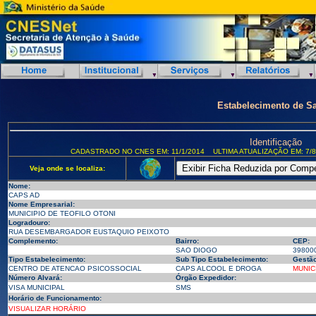
Estabelecimento de S
Identificação
CADASTRADO NO CNES EM: 11/1/2014
ULTIMA ATUALIZAÇÃO EM: 7/8
Veja onde se localiza:
Nome:
CAPS AD
Nome Empresarial:
MUNICIPIO DE TEOFILO OTONI
Logradouro:
RUA DESEMBARGADOR EUSTAQUIO PEIXOTO
Complemento:
Bairro:
CEP:
SAO DIOGO
39800
Tipo Estabelecimento:
Sub Tipo Estabelecimento:
Gestão
CENTRO DE ATENCAO PSICOSSOCIAL
CAPS ALCOOL E DROGA
MUNIC
Número Alvará:
Órgão Expedidor:
VISA MUNICIPAL
SMS
Horário de Funcionamento:
VISUALIZAR HORÁRIO