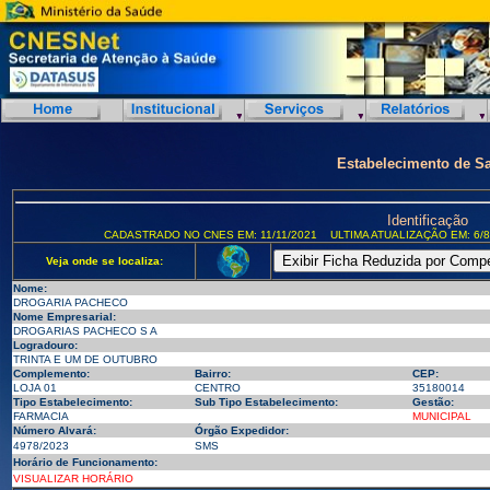
Estabelecimento de S
Identificação
CADASTRADO NO CNES EM: 11/11/2021
ULTIMA ATUALIZAÇÃO EM: 6/8
Veja onde se localiza:
Nome:
DROGARIA PACHECO
Nome Empresarial:
DROGARIAS PACHECO S A
Logradouro:
TRINTA E UM DE OUTUBRO
Complemento:
Bairro:
CEP:
LOJA 01
CENTRO
35180014
Tipo Estabelecimento:
Sub Tipo Estabelecimento:
Gestão:
FARMACIA
MUNICIPAL
Número Alvará:
Órgão Expedidor:
4978/2023
SMS
Horário de Funcionamento:
VISUALIZAR HORÁRIO