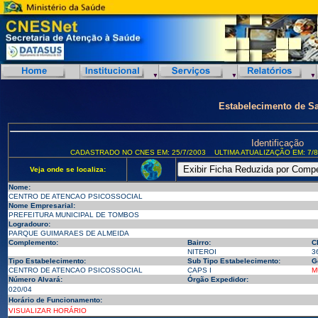
Estabelecimento de S
Identificação
CADASTRADO NO CNES EM: 25/7/2003
ULTIMA ATUALIZAÇÃO EM: 7/8
Veja onde se localiza:
Nome:
CENTRO DE ATENCAO PSICOSSOCIAL
Nome Empresarial:
PREFEITURA MUNICIPAL DE TOMBOS
Logradouro:
PARQUE GUIMARAES DE ALMEIDA
Complemento:
Bairro:
C
NITEROI
3
Tipo Estabelecimento:
Sub Tipo Estabelecimento:
G
CENTRO DE ATENCAO PSICOSSOCIAL
CAPS I
M
Número Alvará:
Órgão Expedidor:
020/04
Horário de Funcionamento:
VISUALIZAR HORÁRIO