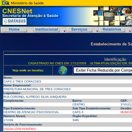
Estabelecimento de S
Identificação
CADASTRADO NO CNES EM: 17/12/2009
ULTIMA ATUALIZAÇÃO EM: 5/
Veja onde se localiza:
Nome:
CAPS II TRES CORACOES
Nome Empresarial:
PREFEITURA MUNICIPAL DE TRES CORACOES
Logradouro:
RUA CORONEL ALFREDO SILVA JUNQUEIRA
Complemento:
Bairro:
CEP:
CENTRO
374101
Tipo Estabelecimento:
Sub Tipo Estabelecimento:
Gestão:
CENTRO DE ATENCAO PSICOSSOCIAL
CAPS II
MUNICI
Número Alvará:
Órgão Expedidor:
172/09
SMS
Horário de Funcionamento:
VISUALIZAR HORÁRIO