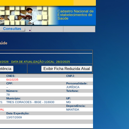
aúde
8/2026 DATA DE ATUALIZAÇÃO LOCAL: 28/2/2025
CNES:
CNPJ:
6410235
CPF:
Personalidade:
--
JURÍDICA
Número:
Telefone:
78
Município:
UF:
21
TRES CORACOES - IBGE - 316930
MG
Dependência:
PAL
MANTIDA
Data Expedição:
13/07/2009