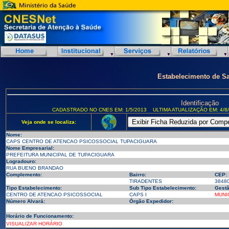
Estabelecimento de S
Identificação
CADASTRADO NO CNES EM: 1/5/2013
ULTIMA ATUALIZAÇÃO EM: 4/8
Veja onde se localiza:
Nome:
CAPS CENTRO DE ATENCAO PSICOSSOCIAL TUPACIGUARA
Nome Empresarial:
PREFEITURA MUNICIPAL DE TUPACIGUARA
Logradouro:
RUA BUENO BRANDAO
Complemento:
Bairro:
CEP:
TIRADENTES
3848
Tipo Estabelecimento:
Sub Tipo Estabelecimento:
Gestã
CENTRO DE ATENCAO PSICOSSOCIAL
CAPS I
MUNI
Número Alvará:
Órgão Expedidor:
Horário de Funcionamento:
VISUALIZAR HORÁRIO