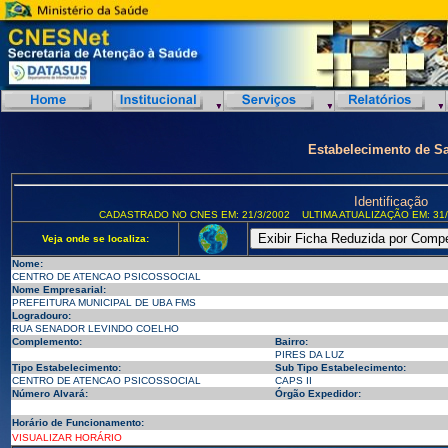
Estabelecimento de S
Identificação
CADASTRADO NO CNES EM: 21/3/2002
ULTIMA ATUALIZAÇÃO EM: 31/
Veja onde se localiza:
Nome:
CENTRO DE ATENCAO PSICOSSOCIAL
Nome Empresarial:
PREFEITURA MUNICIPAL DE UBA FMS
Logradouro:
RUA SENADOR LEVINDO COELHO
Complemento:
Bairro:
PIRES DA LUZ
Tipo Estabelecimento:
Sub Tipo Estabelecimento:
CENTRO DE ATENCAO PSICOSSOCIAL
CAPS II
Número Alvará:
Órgão Expedidor:
Horário de Funcionamento:
VISUALIZAR HORÁRIO