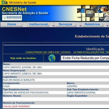
Estabelecimento de S
Identificação
CADASTRADO NO CNES EM: 1/2/2024
ULTIMA ATUALIZAÇÃO EM: 7/8
Veja onde se localiza:
Nome:
CAPS INFANTO JUVENIL DE UBA
Nome Empresarial:
CAPS INFANTO JUNEVIL DE UBA
Logradouro:
RUA DR ANGELO BARLETA
Complemento:
Bairro:
CASA
CENTRO
Tipo Estabelecimento:
Sub Tipo Estabelecimento:
CENTRO DE ATENCAO PSICOSSOCIAL
CAPS INFANTO/JUVENIL
Número Alvará:
Órgão Expedidor:
Horário de Funcionamento:
VISUALIZAR HORÁRIO