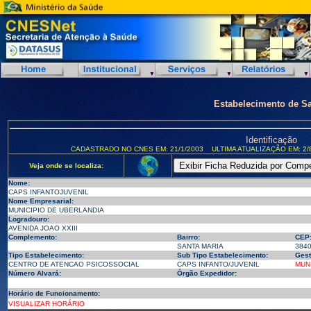
Estabelecimento de S
Identificação
CADASTRADO NO CNES EM: 21/1/2003
ULTIMA ATUALIZAÇÃO EM: 2/
Veja onde se localiza:
Nome:
CAPS INFANTOJUVENIL
Nome Empresarial:
MUNICIPIO DE UBERLANDIA
Logradouro:
AVENIDA JOAO XXIII
Complemento:
Bairro:
CEP
SANTA MARIA
384
Tipo Estabelecimento:
Sub Tipo Estabelecimento:
Gest
CENTRO DE ATENCAO PSICOSSOCIAL
CAPS INFANTO/JUVENIL
MUN
Número Alvará:
Órgão Expedidor:
Horário de Funcionamento:
VISUALIZAR HORÁRIO