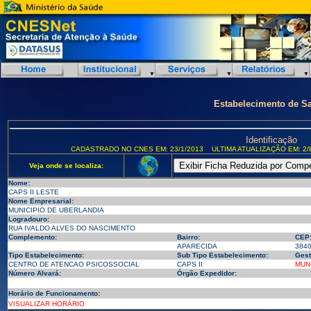
Estabelecimento de S
Identificação
CADASTRADO NO CNES EM: 23/1/2013
ULTIMA ATUALIZAÇÃO EM: 2/
Veja onde se localiza:
Nome:
CAPS II LESTE
Nome Empresarial:
MUNICIPIO DE UBERLANDIA
Logradouro:
RUA IVALDO ALVES DO NASCIMENTO
Complemento:
Bairro:
CEP
APARECIDA
384
Tipo Estabelecimento:
Sub Tipo Estabelecimento:
Gest
CENTRO DE ATENCAO PSICOSSOCIAL
CAPS II
MUN
Número Alvará:
Órgão Expedidor:
Horário de Funcionamento:
VISUALIZAR HORÁRIO