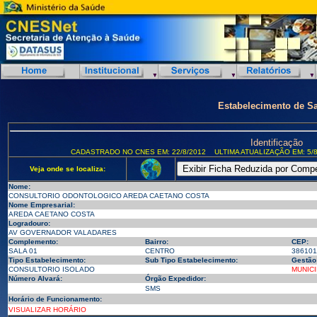
Estabelecimento de S
Identificação
CADASTRADO NO CNES EM: 22/8/2012
ULTIMA ATUALIZAÇÃO EM: 5/8
Veja onde se localiza:
Nome:
CONSULTORIO ODONTOLOGICO AREDA CAETANO COSTA
Nome Empresarial:
AREDA CAETANO COSTA
Logradouro:
AV GOVERNADOR VALADARES
Complemento:
Bairro:
CEP:
SALA 01
CENTRO
386101
Tipo Estabelecimento:
Sub Tipo Estabelecimento:
Gestão
CONSULTORIO ISOLADO
MUNICI
Número Alvará:
Órgão Expedidor:
SMS
Horário de Funcionamento:
VISUALIZAR HORÁRIO