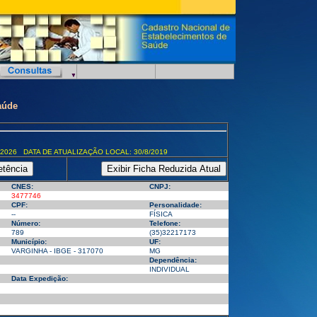
aúde
/2026 DATA DE ATUALIZAÇÃO LOCAL: 30/8/2019
CNES:
CNPJ:
3477746
CPF:
Personalidade:
--
FÍSICA
Número:
Telefone:
789
(35)32217173
Município:
UF:
VARGINHA - IBGE - 317070
MG
Dependência:
INDIVIDUAL
Data Expedição: