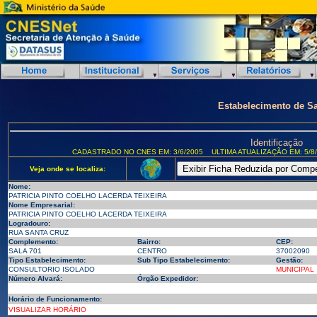
Estabelecimento de S
Identificação
CADASTRADO NO CNES EM: 3/6/2005
ULTIMA ATUALIZAÇÃO EM: 5/8
Veja onde se localiza:
Nome:
PATRICIA PINTO COELHO LACERDA TEIXEIRA
Nome Empresarial:
PATRICIA PINTO COELHO LACERDA TEIXEIRA
Logradouro:
RUA SANTA CRUZ
Complemento:
Bairro:
CEP:
SALA 701
CENTRO
37002090
Tipo Estabelecimento:
Sub Tipo Estabelecimento:
Gestão:
CONSULTORIO ISOLADO
MUNICIPAL
Número Alvará:
Órgão Expedidor:
Horário de Funcionamento:
VISUALIZAR HORÁRIO