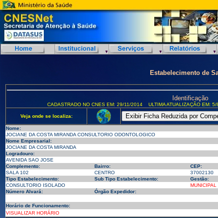
Estabelecimento de S
Identificação
CADASTRADO NO CNES EM: 29/11/2014
ULTIMA ATUALIZAÇÃO EM: 5/
Veja onde se localiza:
Nome:
JOCIANE DA COSTA MIRANDA CONSULTORIO ODONTOLOGICO
Nome Empresarial:
JOCIANE DA COSTA MIRANDA
Logradouro:
AVENIDA SAO JOSE
Complemento:
Bairro:
CEP:
SALA 102
CENTRO
37002130
Tipo Estabelecimento:
Sub Tipo Estabelecimento:
Gestão:
CONSULTORIO ISOLADO
MUNICIPAL
Número Alvará:
Órgão Expedidor:
Horário de Funcionamento:
VISUALIZAR HORÁRIO