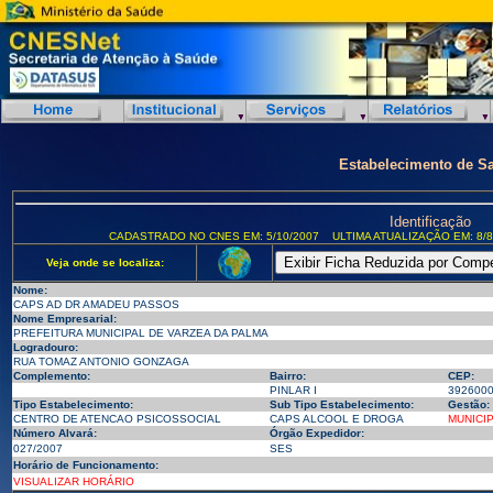
Estabelecimento de S
Identificação
CADASTRADO NO CNES EM: 5/10/2007
ULTIMA ATUALIZAÇÃO EM: 8/8
Veja onde se localiza:
Nome:
CAPS AD DR AMADEU PASSOS
Nome Empresarial:
PREFEITURA MUNICIPAL DE VARZEA DA PALMA
Logradouro:
RUA TOMAZ ANTONIO GONZAGA
Complemento:
Bairro:
CEP:
PINLAR I
392600
Tipo Estabelecimento:
Sub Tipo Estabelecimento:
Gestão:
CENTRO DE ATENCAO PSICOSSOCIAL
CAPS ALCOOL E DROGA
MUNICI
Número Alvará:
Órgão Expedidor:
027/2007
SES
Horário de Funcionamento:
VISUALIZAR HORÁRIO