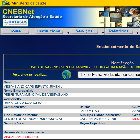
Estabelecimento de S
Identificação
CADASTRADO NO CNES EM: 14/9/2012
ULTIMA ATUALIZAÇÃO EM: 10/
Veja onde se localiza:
Nome:
VESPASIANO CAPS INFANTO JUVENIL
Nome Empresarial:
PREFEITURA MUNICIPAL DE VESPASIANO
Logradouro:
RUA AFONSO LOUREIRO
Complemento:
Bairro:
CEP:
JARDIM ITAU
3320
Tipo Estabelecimento:
Sub Tipo Estabelecimento:
Gest
CENTRO DE ATENCAO PSICOSSOCIAL
CAPS INFANTO/JUVENIL
MUNI
Número Alvará:
Órgão Expedidor:
Horário de Funcionamento:
VISUALIZAR HORÁRIO